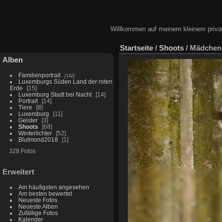
Willkommen auf meinem kleinem privat
Startseite
/
Shoots
/
Mädchen
Alben
Familienportrait
142
Luxemburgs Süden Land der roten
Erde
15
Luxemburg Stadt bei Nacht
14
Portrait
14
Tiere
8
Luxemburg
11
Geister
3
Shoots
68
Winterlichter
52
Blutmond2018
1
328 Fotos
Erweitert
Am häufigsten angesehen
Am besten bewertet
Neueste Fotos
Neueste Alben
Zufällige Fotos
Kalender